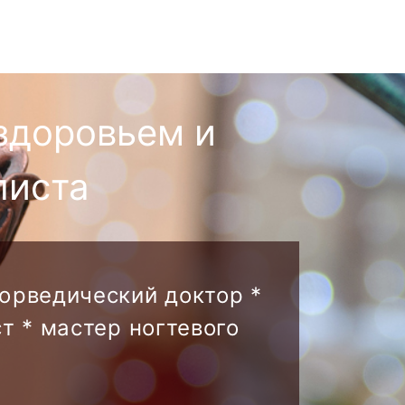
здоровьем и
листа
аюрведический доктор *
т * мастер ногтевого