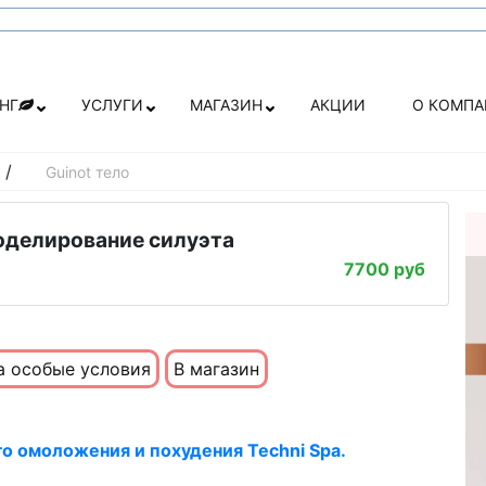
НГ
УСЛУГИ
МАГАЗИН
АКЦИИ
О КОМП
/
Guinot тело
моделирование силуэта
7700 руб
а особые условия
В магазин
о омоложения и похудения Techni Spa.