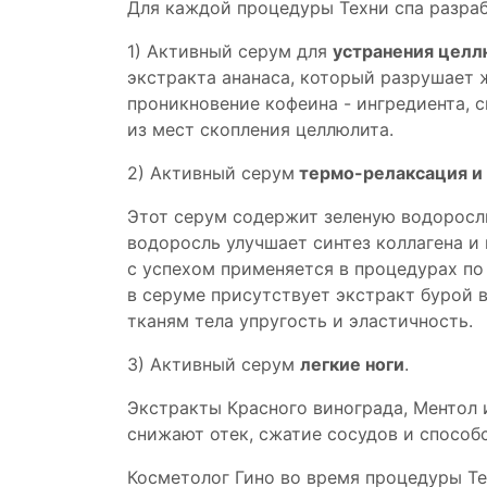
Для каждой процедуры Техни спа разра
1) Активный серум для
устранения целл
экстракта ананаса, который разрушает
проникновение кофеина - ингредиента, 
из мест скопления целлюлита.
2) Активный серум
термо-релаксация и
Этот серум содержит зеленую водоросль
водоросль улучшает синтез коллагена и
с успехом применяется в процедурах по
в серуме присутствует экстракт бурой 
тканям тела упругость и эластичность.
Подробнее
Посетить
ть
3) Активный серум
легкие ноги
.
Экстракты Красного винограда, Ментол
снижают отек, сжатие сосудов и спосо
Косметолог Гино во время процедуры Te