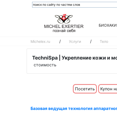
БИОХАКИ
/
/
Michelex.ru
Услуги
Тело
TechniSpa | Укрепление кожи и 
стоимость
Посетить
Купон н
Базовая ведущая технология аппаратног