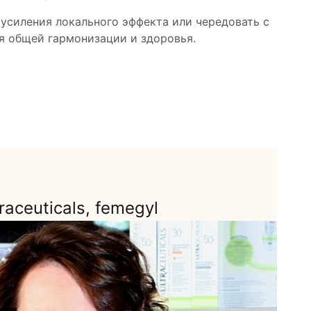
усиления локального эффекта или чередовать с
я oбщей гармонизации и здоровья.
M
raceuticals, femegyl