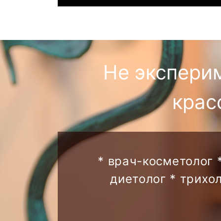
Не экспери
крас
* врач-косметолог 
диетолог * трихо