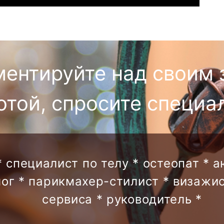
ментируйте над своим 
отой, спросите специа
* специалист по телу * остеопат * 
лог * парикмахер-стилист * визажис
сервиса * руководитель *