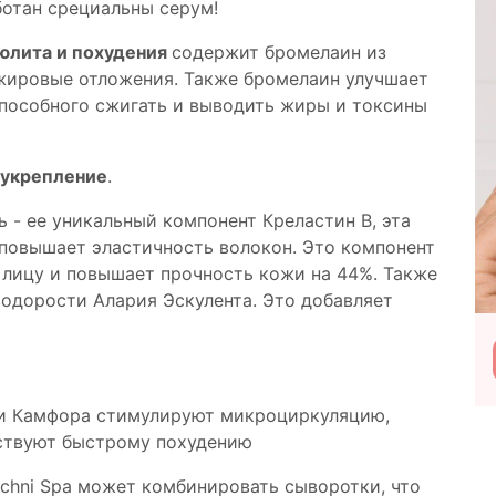
ботан срециальны серум!
юлита и похудения
содержит бромелаин из
 жировые отложения. Также бромелаин улучшает
способного сжигать и выводить жиры и токсины
 укрепление
.
 - ее уникальный компонент Креластин B, эта
 повышает эластичность волокон. Это компонент
 лицу и повышает прочность кожи на 44%. Также
водорости Алария Эскулента. Это добавляет
Подробнее
Посетить
 и Камфора стимулируют микроциркуляцию,
бствуют быстрому похудению
chni Spa может комбинировать сыворотки, что