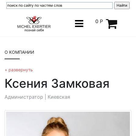
0 Р
О КОМПАНИИ
контакты
+ развернуть
наши салоны
Ксения Замковая
события
специалисты
Администратор | Киевская
статьи о здоровье
партнеры
отзывы
вакансии