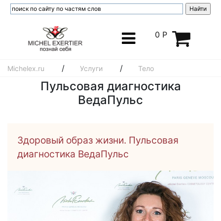
0 Р
/
/
Michelex.ru
Услуги
Тело
Пульсовая диагностика
ВедаПульс
Здоровый образ жизни. Пульсовая
диагностика ВедаПульс