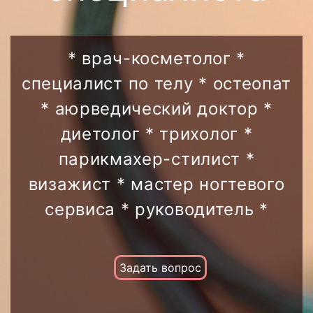
биоревитализация
уходы r+co
femegyl биоревитализация
заполнение тайм – тату пигментом
filorga (филорга)
консультация трихолога и
коррекция перманентного макияжа
тритментолога
* врач-косметолог *
радиоволновое омоложение qray-
тайм – тату
frxco2
prp cortexil лечение выпадения волос
специалист по телу * остеопат
полуперманентное окрашивание
ботулотоксин и лечение мимических
ресниц
* аюрведический доктор *
морщин
коррекция перманентного макияжа
диетолог * трихолог *
парикмахер-стилист *
визажист * мастер ногтевого
сервиса * руководитель *
Задать вопрос