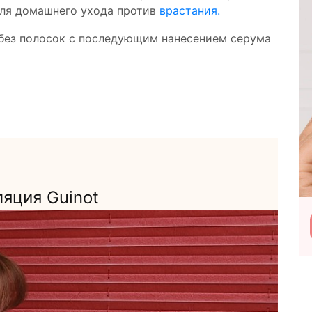
для домашнего ухода против
врастания.
 без полосок с последующим нанесением серума
Н
яция Guinot
Подробнее
Посетить