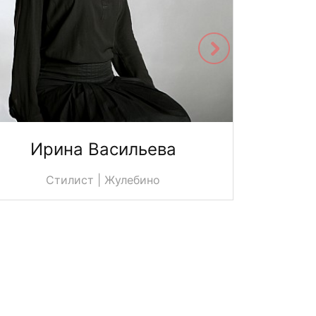
Ирина Васильева
Юл
Стилист | Жулебино
С