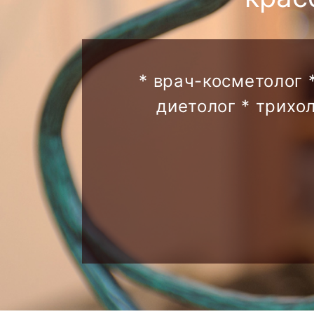
* врач-косметолог 
диетолог * трихо