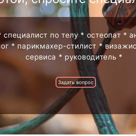
* специалист по телу * остеопат * 
лог * парикмахер-стилист * визажис
сервиса * руководитель *
Задать вопрос