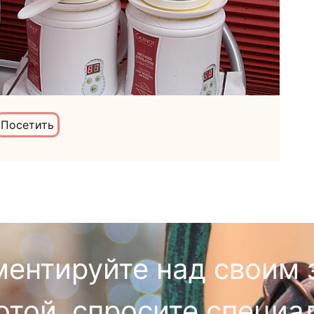
Посетить
ментируйте над своим 
отой, спросите специа