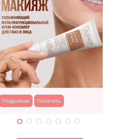
аталья Лучкина
Эпиляция Guinot
Подробне
Подробнее
Посетить