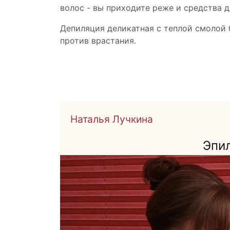
волос - вы приходите реже и средства 
Депиляция деликатная с теплой смолой
против врастания.
Наталья Лучкина
Эпил
Подробнее
Посетить
ть