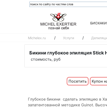
БИОХАКИ
/
/
Michelex.ru
Услуги
Депиляц
Бикини глубокое эпиляция Stick H
стоимость, руб
Посетить
Купон н
Глубокое бикини сделать эпиляцию в Х
запатентованной методике Guinot. Высо