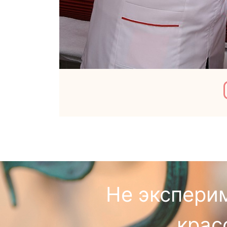
Не экспери
крас