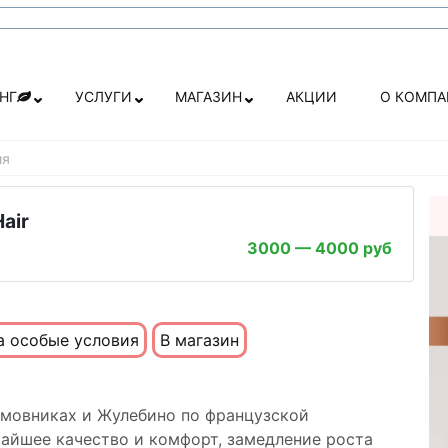
НГ
УСЛУГИ
МАГАЗИН
АКЦИИ
О КОМП
ия
air
3000 — 4000 руб
а особые условия
В магазин
амовниках и Жулебино по французской
чайшее качество и комфорт, замедление роста