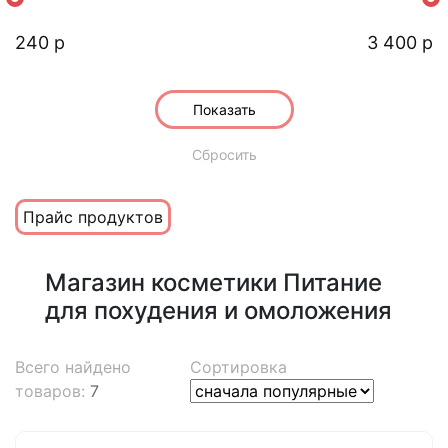
EVO
для глаз
240 р
3 400 р
Base of Sweden
для губ
кондиционер
R+Co
Показать
лаки для ногтей
KYDRA LE SALON HAIR CARE
маски для волос
+ линии
Сбросить
Calecim
масла для тела и волос
наборы, подарки, сертификаты
EMANSI
Прайс продуктов
питание для похудения и омоложения
AMENITY
премиум омоложение
Guinot (Франция)
Магазин косметики Питание
пробиотики, фитолизаты
шея, губы, руки
мужская линия
+ линии
для похудения и омоложения
пробиотическая косметика eco sense
Ultraceuticals (Австралия)
тело —постдепиляционный уход
против акне
уход за кожей вокруг глаз
+ линии
очищение, пилинг
успокоение
чистота
Всего найдено
Сортировка
Rhea cosmetics (Италия)
стайлинги для волос
очищение и баланс
увлажнение
сияние
молодость
упругость
товаров:
7
лицо - кремы
лицо - консилеры
+ линии
крема
ежедневная защита и увлажнение
увлажнение
омоложение
Alterna
лицо - маски
лицо - специфические зоны
лечение выпадения
продукты активного действия
маски
уход в области глаз
питание
осветление