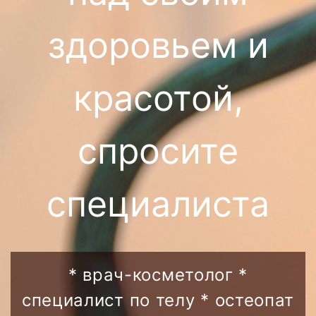
здоровьем и
красотой,
спросите
специалиста
* врач-косметолог *
специалист по телу * остеопат