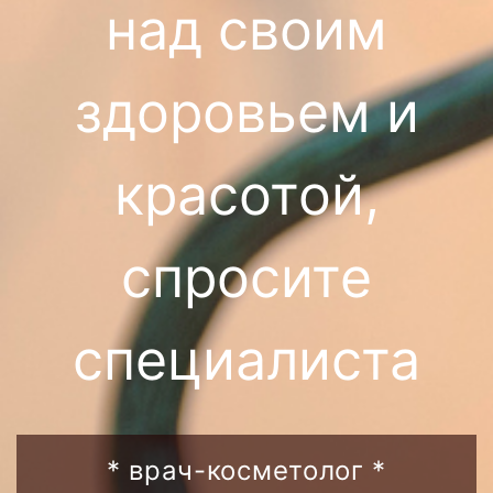
над своим
здоровьем и
красотой,
спросите
специалиста
* врач-косметолог *