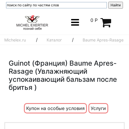
0 Р
/
/
Michelex.ru
Каталог
Baume Apres-Rasage
Guinot (Франция) Baume Apres-
Rasage (Увлажняющий
успокаивающий бальзам после
бритья )
Купон на особые условия
Услуги