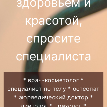
здоровьем и
красотой,
спросите
специалиста
* врач-косметолог *
специалист по телу * остеопат
* аюрведический доктор *
диетолог * трихолог *