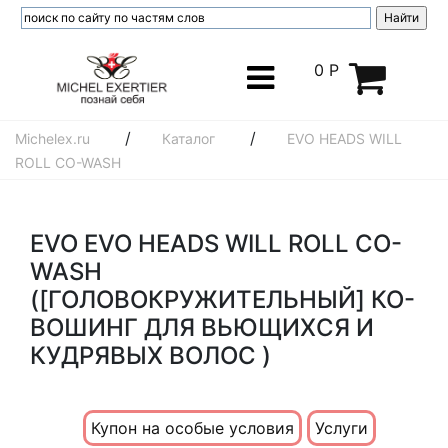
0 Р
/
/
Michelex.ru
Каталог
EVO HEADS WILL
ROLL CO-WASH
EVO EVO HEADS WILL ROLL CO-
WASH
([ГОЛОВОКРУЖИТЕЛЬНЫЙ] КО-
ВОШИНГ ДЛЯ ВЬЮЩИХСЯ И
КУДРЯВЫХ ВОЛОС )
Купон на особые условия
Услуги