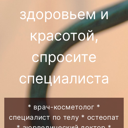
здоровьем и
красотой,
спросите
специалиста
* врач-косметолог *
специалист по телу * остеопат
* аюрведический доктор *