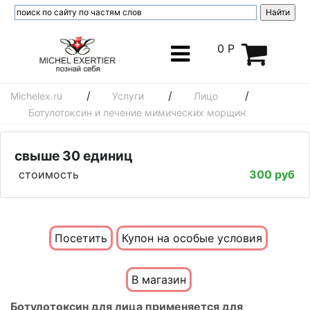
0 Р
/
/
/
Michelex.ru
Услуги
Лицо
Ботулотоксин и лечение мимических морщин
cвыше 30 единиц
стоимость
300 руб
Посетить
Купон на особые условия
В магазин
Ботулотоксин для лица применяется для