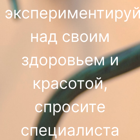
экспериментируй
над своим
здоровьем и
красотой,
спросите
специалиста