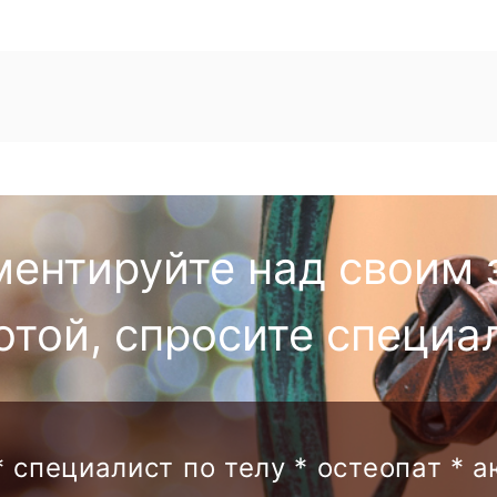
ментируйте над своим 
отой, спросите специа
* специалист по телу * остеопат * 