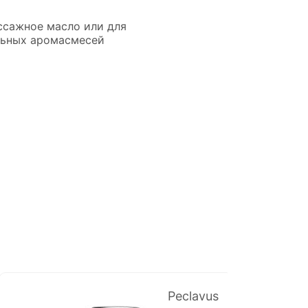
ссажное масло или для
льных аромасмесей
Peclavus