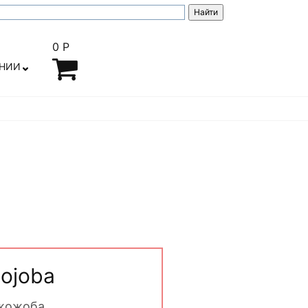
0 Р
АНИИ
ojoba
жожоба