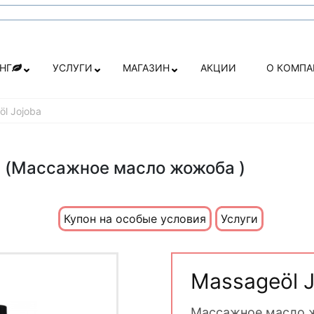
НГ
УСЛУГИ
МАГАЗИН
АКЦИИ
О КОМП
l Jojoba
a (Массажное масло жожоба )
Купон на особые условия
Услуги
Massageöl J
Массажное масло 