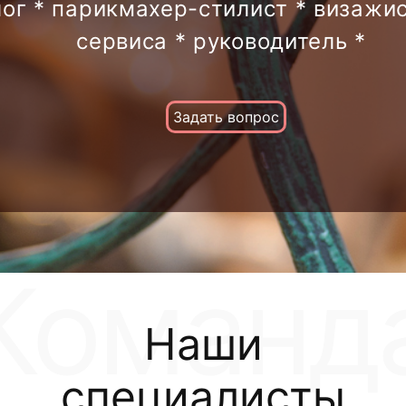
лог * парикмахер-стилист * визажис
сервиса * руководитель *
Задать вопрос
Наши
специалисты