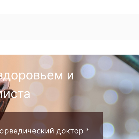
здоровьем и
листа
аюрведический доктор *