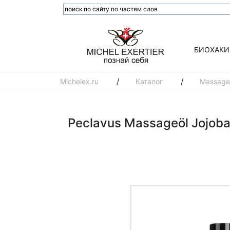
БИОХАКИ
/
/
Michelex.ru
Каталог
Massageö
Peclavus Massageöl Jojob