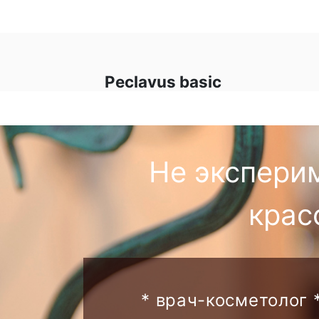
Peclavus basic
Не экспери
крас
* врач-косметолог 