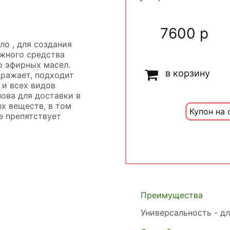
7600 р
о , для создания
жного средства
о эфирных масел.
в корзину
дражает, подходит
 и всех видов
ова для доставки в
 веществ, в том
Купон на 
е препятствует
Преимущества
Универсальность - д