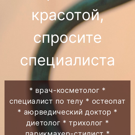
красотой,
спросите
специалиста
* врач-косметолог *
специалист по телу * остеопат
* аюрведический доктор *
диетолог * трихолог *
парикмахер-стилист *