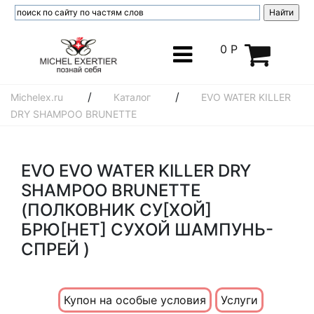
0 Р
/
/
Michelex.ru
Каталог
EVO WATER KILLER
DRY SHAMPOO BRUNETTE
EVO EVO WATER KILLER DRY
SHAMPOO BRUNETTE
(ПОЛКОВНИК СУ[ХОЙ]
БРЮ[НЕТ] СУХОЙ ШАМПУНЬ-
СПРЕЙ )
Купон на особые условия
Услуги