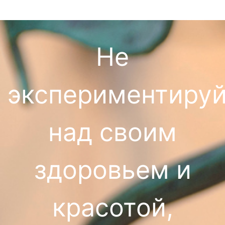
Не
экспериментируй
над своим
здоровьем и
красотой,