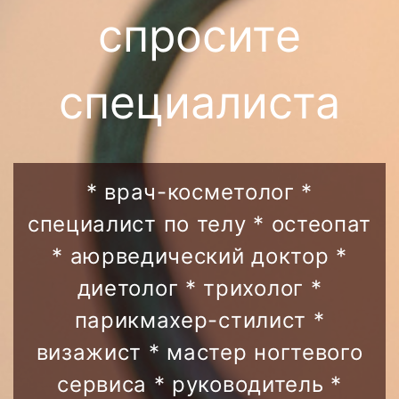
спросите
специалиста
* врач-косметолог *
специалист по телу * остеопат
* аюрведический доктор *
диетолог * трихолог *
парикмахер-стилист *
визажист * мастер ногтевого
сервиса * руководитель *