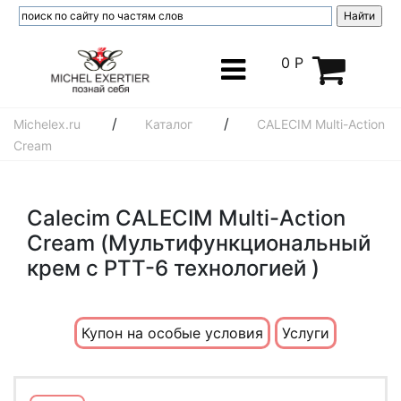
0 Р
/
/
Michelex.ru
Каталог
CALECIM Multi-Action
Cream
Calecim CALECIM Multi-Action
Cream (Мультифункциональный
крем с PTT-6 технологией )
Купон на особые условия
Услуги